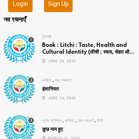
Login
Sign Up
नव रचनाएँ
पुस्तकें
Book : Litchi : Taste, Health and
Cultural Identity (लीची : स्वाद, सेहत और
सांस्कृतिक पहचान)
JUNE 29, 2026
,
कविता
पद्य-रचनाएँ
इंसानियत
JUNE 16, 2026
,
,
,
अन्य श्रेणियां
कविता
पद्य-रचनाएँ
हिंदी
कुछ नाम हुए
MARCH 11, 2026