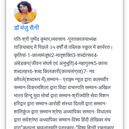
डॉ मंजु सैनी
पति-श्री पुष्पेंद कुमार,व्यवसाय -पुस्तकालयाध्यक्ष
ग़ाज़ियाबाद में पिछले २५ वर्षों से पब्लिक स्कूल में कार्यरत।
कृतियां-1-काव्यमंजूषा2-मातृशक्ति3-शब्दोत्सव4-
अंबेडकर(जीवन संघर्ष एवं अनुभूति)4-महापुरुष5-काव्य
शब्दलहर6-शब्द किलकारी(काव्यसंग्रह)7- नव
कोंपले(शब्दरूप में),सम्मान-- प्राइम न्यूज़ द्वारा कलमवीर
सम्मान-विक्रमशिला द्वारा विद्या वाचस्पति सम्मान-अखिल
भारत हिन्दू युवा मोर्चा द्वारा सम्मान-श्रीज्योति सेवा मिशन
हरिद्वार द्वारा सम्मान-आरोही संस्था दिल्ली द्वारा सम्मान-
शांतिकुंज द्वारा सम्मान श्रेष्ठ अध्यापिका सम्मान- विधालय
द्वारा सर्वश्रेष्ठ अध्यापिका सम्मान-विश्व हिंदी लेखिका मंच
द्वारा"कल्पना चावलास्मृति पुरुस्कार-"विश्व हिन्दी रचनाकार