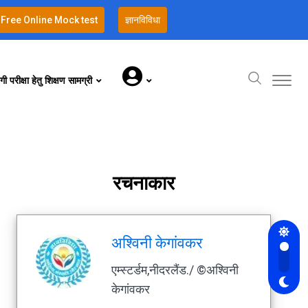
Free Online Mock test
ज्ञानविविधा
गी परीक्षा हेतु शिक्षण सामग्री
रचनाकार
अश्विनी केगांवकर
एम्स्टर्डम,नीदरलैंड./ ©अश्विनी
केगांवकर