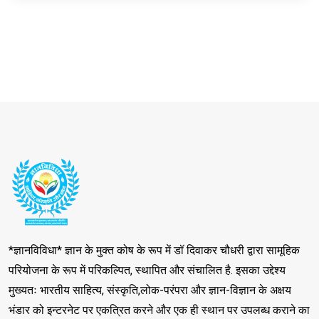
*ज्ञानविविधा* ज्ञान के मुक्त कोष के रूप में डॉ दिवाकर चौधरी द्वारा सामूहिक
परियोजना के रूप में परिकल्पित, स्थापित और संचालित है. इसका उद्देश्य
मुख्यतः भारतीय साहित्य, संस्कृति,लोक-परंपरा और ज्ञान-विज्ञान के अक्षय
भंडार को इन्टरनेट पर एकत्रित करने और एक ही स्थान पर उपलब्ध कराने का