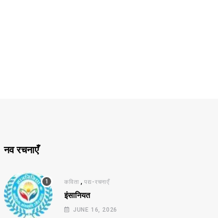
नव रचनाएँ
,
कविता
पद्य-रचनाएँ
इंसानियत
JUNE 16, 2026