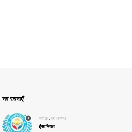
नव रचनाएँ
,
कविता
पद्य-रचनाएँ
इंसानियत