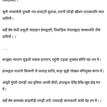
गजगामिनी।
चूनी नासामोती ठुमकी नथ बजट्टी बुलाक, वलनी फीड़ी खीवण लटकावति जात
भामिनी।
कहैं
शेष कंठी हसुली चंद्रहार हेमसूत्री, तिकड़िया मंगलसूत्र चमकावति जैसे
दामिनी।।
…….
बाजूबंद नवरत्न चुड़ली तकमा हारपान, पहुंची टड्डा भुजबंध शोभि रहा तन में।
हाथफूल पलानी किंकणी से कलाइ साजि, कड़ा चूड़ी गोखरू मणियुक्त कंगन में।
अंगूठी मुंदरी दामड़ी अउ पूचिया अरसी बीठी, हाथफूल देखि देखि खुश होइ मन
में।
कहैं शेष कमरबंद कड़तौड़ी तगड़ी लरी, पंचलड़ी चम्पाकली कसी देह वन में।।