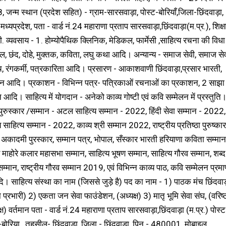
 जन्म स्थान (प्रदेश सहित) - ग्राम-सारसवाड़ा, पोस्ट-बोरियाँ,जिला-छिंदवाड़ा,
मध्यप्रदेश, पता - वार्ड नं.24 महाराणा प्रताप सारसवाड़ा,छिंदवाड़ा(म.प्र.), शिक्ष
. व्यवसाय - 1. होम्योपैथिक क्लिनिक, मेडिकल, फार्मेसी ,साहित्य रचना की विधा
़ल, छंद, दोहे, मुक्तक, कविता, लघु कथा आदि। अन्यान्य - समाज सेवी, समाज सेव
च, रंगकर्मी, पत्रकारिता आदि। प्रसारण - आकाशवाणी छिंदवाड़ा,प्रसार भारती,
्शन आदि। प्रकाशन - विभिन्न पत्र- पत्रिकाओं रचनाओं का प्रकाशन, 2 साझा
आदि। साहित्य में योगदान - अनेको काव्य गोष्टी एवं कवि सम्मेलन में प्रस्तुति
त पुरुस्कार /सम्मान - अटल साहित्य सम्मान - 2022, हिंदी सेवा सम्मान - 2022,
ीय साहित्य सम्मान - 2022, काव्य श्री सम्मान 2022, राष्ट्रीय प्रतिष्ठा पुरुष्कार
 अकादमी पुरस्कार, सम्मान पत्र, भोपाल, सँस्कार भारती हरियाणा कविता सम्मान
िय माहोरे कलार महासभा सम्मान, साहित्य भूषण सम्मान, साहित्य गौरव सम्मान, शब्द
्मान, राष्ट्रीय गौरव सम्मान 2019, एवं विभिन्न काव्य पाठ, कवि सम्मेलन प्रम
। साहित्य संस्था का नाम (जिससे जुड़े है) पद का नाम - 1) पाठक मंच छिंदवाड
 प्रभारी) 2) एकता जन सेवा फाउंडेशन, (अध्यक्ष) 3) मातृ भूमि सेवा संघ, (वरिष्
क्ष) वर्तमान पता - वार्ड नं.24 महाराणा प्रताप सारसवाड़ा,छिंदवाड़ा (म.प्र.) पोस्ट
-बोरिया , तहसील- छिंदवाड़ा, जिला - छिंदवाड़ा, पिन - 480001, मोबाइल