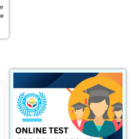
पर
यक