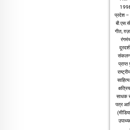
1998,
प्रदेश – 
बी.एस.सी
गीत, ग़ज
रंगमं
दूरदर
संकलन 
प्राप्
राष्ट्र
साहित्य
क्षत्र
साधक सम
पत्र आदि
(मीडिया
उपाध्य