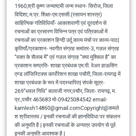
1960,श्री कृष्ण जन्माष्टमी जन्म स्थान- सिरोज, जिला
विदिशा, म.प्र. शिक्षा-एम.एससी.(रसायन शास्त्र)
साहित्यिक गतिविधियाँ- आकाशवाणी एवं दूरदर्शन से
रचनाओं का प्रसारण विभिन्न पत्र एवं पत्रिकाओं में
रचनाओं का प्रकाशन हिन्दी उर्दू काव्य मंचों पर काव्य-पाठ|
कृतियाँ/प्रकाशन- नवगीत संग्रह समांतर-3, गज़ल संग्रह
"वक्त के सैलाब में" एवं गज़ल संग्रह "क्या मुश्किल है" का
प्रकाशन सम्प्रति- शाखा प्रबंधक एम.पी. वेअर हाऊसिंग
एण्ड लॉजिस्टिक्स कार्पोरेशन शाखा पचौरी, जिला-रायगढ़ में
शाखा प्रबंधक के रूप में पदस्थापित| संपर्क सूत्र-
269"धवल निधि" बालाजी नगर,पचौर, जिला- रायगढ़, म.
प्र.,पचौर 465683 मो-09425084542 email-
kamlesh14860@gmail.comCopyright@कमले
श श्रीवास्तव / इनकी रचनाओं की ज्ञानविविधा पर संकलन
की अनुमति है | इनकी रचनाओं के अन्यत्र उपयोग से पूर्व
इनकी अनुमति आवश्यक है |