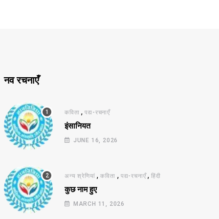
नव रचनाएँ
,
कविता
पद्य-रचनाएँ
इंसानियत
JUNE 16, 2026
,
,
,
अन्य श्रेणियां
कविता
पद्य-रचनाएँ
हिंदी
कुछ नाम हुए
MARCH 11, 2026